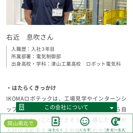
右近 息吹さん
入職歴：入社３年目
所属部署：電気制御部
出身高校・学科：津山工業高校 ロボット電気科
・はたらくきっかけ
IKOMAロボテックは、工場見学やインターンシ
この会社について
ップで何度か会社を訪れる中で、「ここなら自
分のやりたいことができそう」と感じたことが
岡山県北で
入社の決め手でした。入社後の流れや職場の雰
はたらく
くらす
かえ～る人